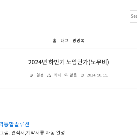
홈
태그
방명록
2024년 하반기 노임단가(노무비)
2024. 10. 11.
알봉
카테고리 없음
내역통합솔루션
로그램. 견적서,계약서류 자동 완성